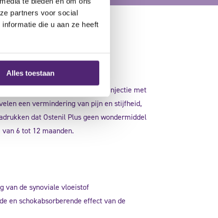
 media te bieden en om ons
ze partners voor social
nformatie die u aan ze heeft
Alles toestaan
 ervaren na het toedienen van een injectie met
elen een vermindering van pijn en stijfheid,
benadrukken dat Ostenil Plus geen wondermiddel
e van 6 tot 12 maanden.
g van de synoviale vloeistof
de en schokabsorberende effect van de