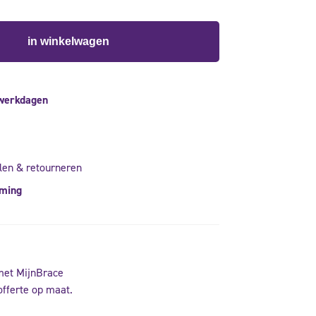
in winkelwagen
 werkdagen
len & retourneren
rming
met MijnBrace
offerte op maat.