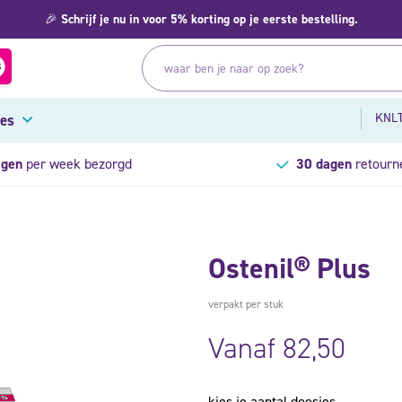
🎉
Schrijf je nu in voor 5% korting op je eerste bestelling.
KNLT
res
agen
per week bezorgd
30 dagen
retourn
Ostenil® Plus
verpakt per stuk
Vanaf
82,50
kies je aantal doosjes