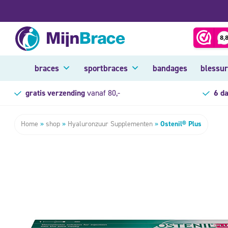
braces
sportbraces
bandages
blessu
gratis verzending
vanaf 80,-
6 d
Home
»
shop
»
Hyaluronzuur Supplementen
»
Ostenil® Plus