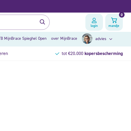
0
login
mandje
B MijnBrace Spieghel Open
over MijnBrace
advies
eren
tot €20.000
kopersbescherming
zoek op klacht
brace advies