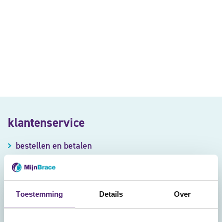
klantenservice
bestellen en betalen
levertijd en verzendkosten
ruilen en retourneren
garantie en klachten
Toestemming
Details
Over
veiligheid en privacy