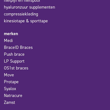
hielpijn en hielspoor
hyaluronzuur supplementen
compressiekleding
kinesiotape & sporttape
merken
Medi
BraceID Braces
Push brace
LP Support
OS1st braces
Move
Protape
Syalox
Natracure
Zamst