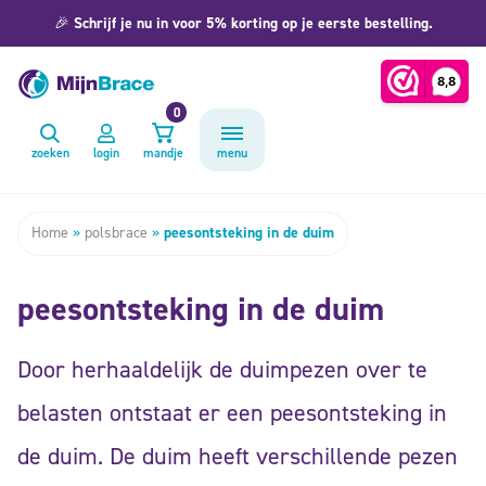
🎉
Schrijf je nu in voor 5% korting op je eerste bestelling.
0
zoeken
login
mandje
menu
Home
»
polsbrace
»
peesontsteking in de duim
peesontsteking in de duim
Door herhaaldelijk de duimpezen over te
belasten ontstaat er een peesontsteking in
de duim. De duim heeft verschillende pezen