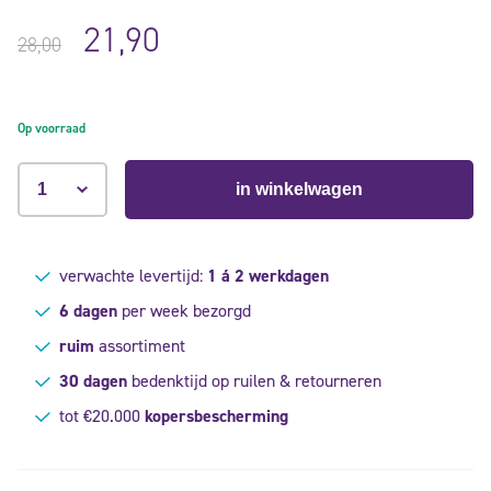
Gewaardeerd
2
5.00
op
5
21,90
gebaseerd
28,00
op
klant
waarderingen
Op voorraad
in winkelwagen
verwachte levertijd:
1 á 2 werkdagen
6 dagen
per week bezorgd
ruim
assortiment
30 dagen
bedenktijd op ruilen & retourneren
tot €20.000
kopersbescherming