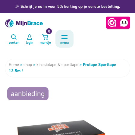
🎉
Schrijf je nu in voor 5% korting op je eerste bestelling.
0
zoeken
login
mandje
menu
Home
»
shop
»
kinesiotape & sporttape
»
Protape Sporttape
13.5m !
aanbieding