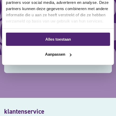
partners voor social media, adverteren en analyse. Deze
Protape Kinesiotape Zwart 6 rollen
partners kunnen deze gegevens combineren met andere
informatie die u aan ze heeft verstrekt of die ze hebben
Gewaardeerd
32,80
35,70
4.50
verzameld op basis van uw gebruik van hun services.
uit 5
Alles toestaan
keuze uit diverse kleuren
voor een betere bloedsomloop
Aanpassen
ondersteuning van spieren
klantenservice