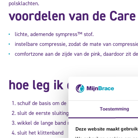
polsklachten.
voordelen van de Care
lichte, ademende sympress™ stof.
instelbare compressie, zodat de mate van compress
comfortzone aan de zijde van de pink, daardoor zit de
hoe leg ik de polsbrac
schuif de basis om de hand tot deze aansluit op de 
Toestemming
sluit de eerste sluiting om de pols
wikkel de lange band rondom de pols
Deze website maakt gebruik
sluit het klittenband