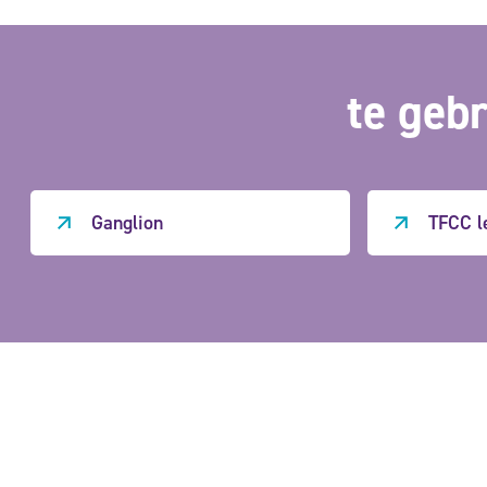
te gebr
Ganglion
TFCC l