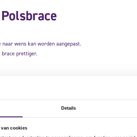
 Polsbrace
ie naar wens kan worden aangepast.
 brace prettiger.
e om?
duim
Details
 van cookies