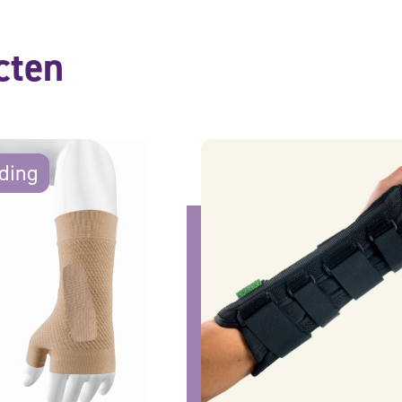
cten
ding