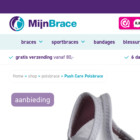
braces
sportbraces
bandages
blessu
gratis verzending
vanaf 80,-
6 d
Home
»
shop
»
polsbrace
»
Push Care Polsbrace
aanbieding