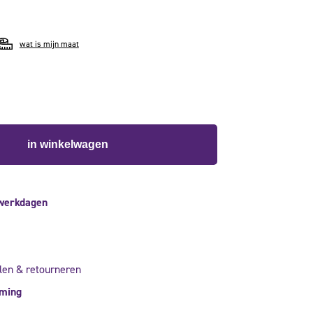
wat is mijn maat
in winkelwagen
 werkdagen
len & retourneren
rming