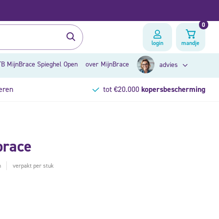
0
login
mandje
B MijnBrace Spieghel Open
over MijnBrace
advies
eren
tot €20.000
kopersbescherming
zoek op klacht
brace
brace advies
h
verpakt per stuk