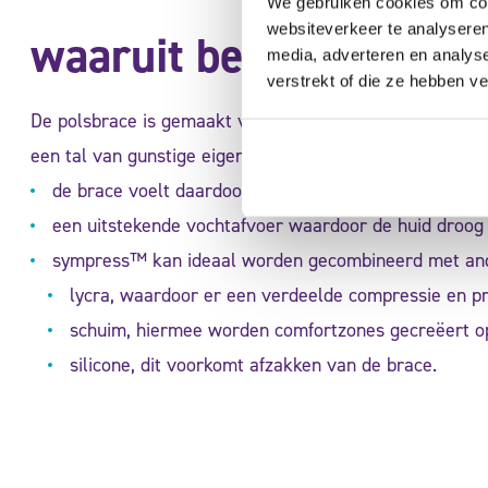
We gebruiken cookies om cont
websiteverkeer te analyseren
waaruit bestaat de bra
media, adverteren en analys
verstrekt of die ze hebben v
De polsbrace is gemaakt van sympress™, een hoog kwal
een tal van gunstige eigenschappen;
de brace voelt daardoor zacht en comfortabel aanvoe
een uitstekende vochtafvoer waardoor de huid droog b
sympress™ kan ideaal worden gecombineerd met ande
lycra, waardoor er een verdeelde compressie en p
schuim, hiermee worden comfortzones gecreëert op
silicone, dit voorkomt afzakken van de brace.