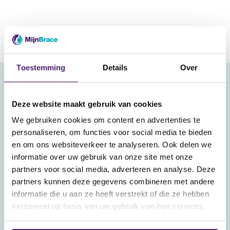
Toestemming
Details
Over
klantenservice
Deze website maakt gebruik van cookies
bestellen en betalen
We gebruiken cookies om content en advertenties te
levertijd en verzendkosten
personaliseren, om functies voor social media te bieden
en om ons websiteverkeer te analyseren. Ook delen we
ruilen en retourneren
informatie over uw gebruik van onze site met onze
garantie en klachten
partners voor social media, adverteren en analyse. Deze
veiligheid en privacy
partners kunnen deze gegevens combineren met andere
informatie die u aan ze heeft verstrekt of die ze hebben
status bestelling
verzameld op basis van uw gebruik van hun services.
hulp nodig?