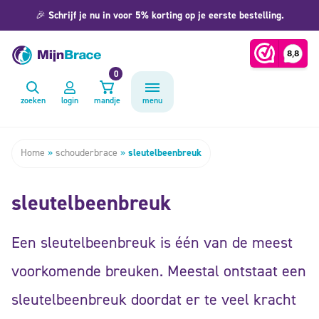
🎉
Schrijf je nu in voor 5% korting op je eerste bestelling.
0
zoeken
login
mandje
menu
Home
»
schouderbrace
»
sleutelbeenbreuk
sleutelbeenbreuk
Een sleutelbeenbreuk is één van de meest
voorkomende breuken. Meestal ontstaat een
sleutelbeenbreuk doordat er te veel kracht