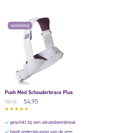
aanbieding
Push Med Schouderbrace Plus
54,95
70,10
Gewaardeerd
5.00
uit
geschikt bij een sleutelbeenbreuk
5
biedt ondersteuning van de arm