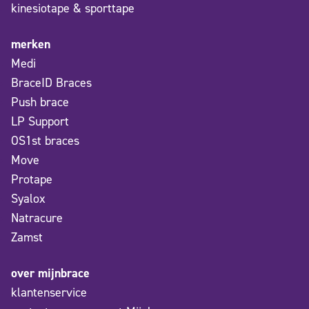
kinesiotape & sporttape
merken
Medi
BraceID Braces
Push brace
LP Support
OS1st braces
Move
Protape
Syalox
Natracure
Zamst
over mijnbrace
klantenservice