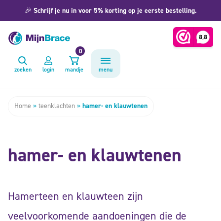
🎉
Schrijf je nu in voor 5% korting op je eerste bestelling.
0
zoeken
login
mandje
menu
Home
»
teenklachten
»
hamer- en klauwtenen
hamer- en klauwtenen
Hamerteen en klauwteen zijn
veelvoorkomende aandoeningen die de