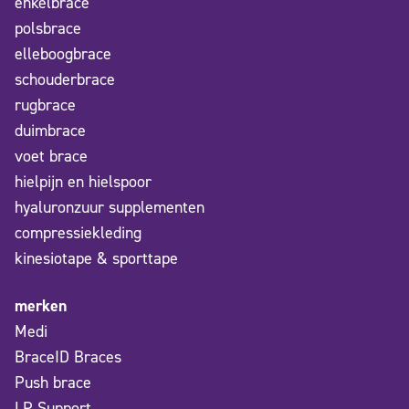
enkelbrace
polsbrace
elleboogbrace
schouderbrace
rugbrace
duimbrace
voet brace
hielpijn en hielspoor
hyaluronzuur supplementen
compressiekleding
kinesiotape & sporttape
merken
Medi
BraceID Braces
Push brace
LP Support