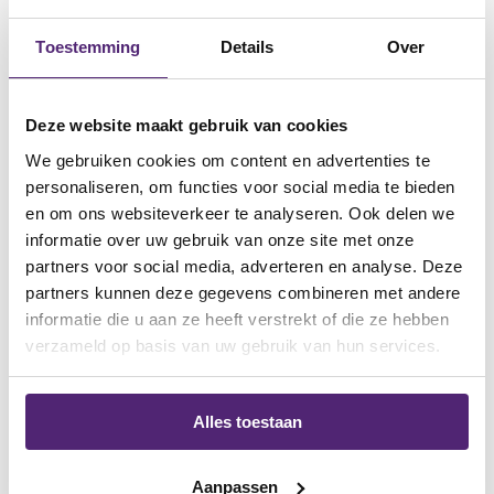
Toestemming
Details
Over
Deze factoren kunnen individueel of in
Deze website maakt gebruik van cookies
combinatie werken om teenafwijkingen te
We gebruiken cookies om content en advertenties te
personaliseren, om functies voor social media te bieden
veroorzaken. Het begrijpen van deze
en om ons websiteverkeer te analyseren. Ook delen we
oorzaken is essentieel voor het kiezen van
informatie over uw gebruik van onze site met onze
partners voor social media, adverteren en analyse. Deze
de juiste behandelingen en preventieve
partners kunnen deze gegevens combineren met andere
informatie die u aan ze heeft verstrekt of die ze hebben
maatregelen.
verzameld op basis van uw gebruik van hun services.
Alles toestaan
Diagnose en behandeling
Aanpassen