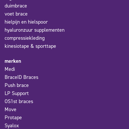
duimbrace
voet brace
hielpijn en hielspoor
hyaluronzuur supplementen
compressiekleding
kinesiotape & sporttape
merken
Medi
BraceID Braces
Push brace
LP Support
OS1st braces
Move
Protape
Syalox