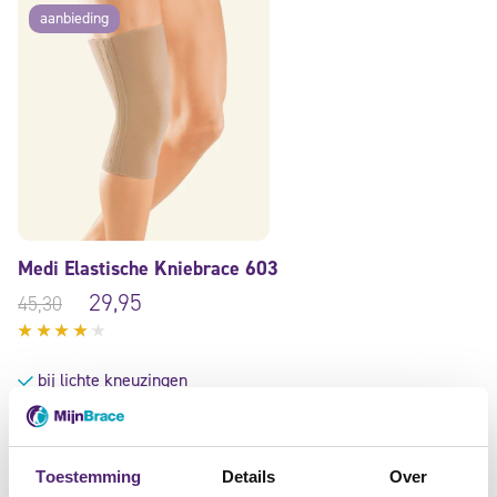
aanbieding
Medi Elastische Kniebrace 603
29,95
45,30
Gewaardeerd
4.00
bij lichte kneuzingen
uit 5
helpt met ondersteunen en verstevigen
na verdraaiing van de knie
Toestemming
Details
Over