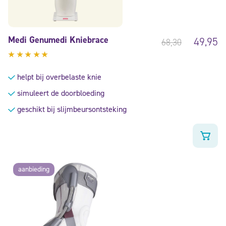
Medi Genumedi Kniebrace
49,95
68,30
Gewaardeerd
4.73
uit
helpt bij overbelaste knie
5
simuleert de doorbloeding
geschikt bij slijmbeursontsteking
aanbieding