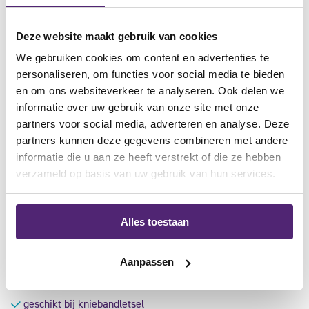
Deze website maakt gebruik van cookies
aanbieding
We gebruiken cookies om content en advertenties te
personaliseren, om functies voor social media te bieden
en om ons websiteverkeer te analyseren. Ook delen we
informatie over uw gebruik van onze site met onze
partners voor social media, adverteren en analyse. Deze
partners kunnen deze gegevens combineren met andere
informatie die u aan ze heeft verstrekt of die ze hebben
verzameld op basis van uw gebruik van hun services.
Push Sports Kniebrace
75,95
84,70
Alles toestaan
Gewaardeerd
4.92
uit
beschermt zijdelingse beweging
Aanpassen
5
bij instabiliteit
geschikt bij kniebandletsel