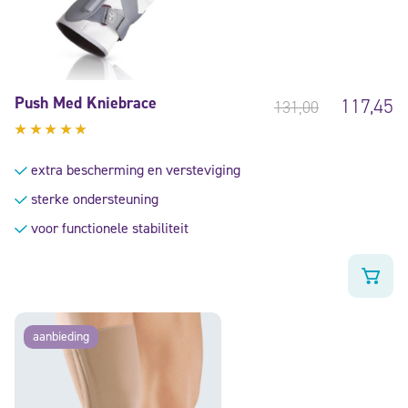
Push Med Kniebrace
117,45
131,00
Gewaardeerd
4.71
uit
extra bescherming en versteviging
5
sterke ondersteuning
voor functionele stabiliteit
aanbieding