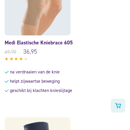
Medi Elastische Kniebrace 605
36,95
49,70
Gewaardeerd
3.80
na verdraaien van de knie
uit 5
helpt zijwaartse beweging
geschikt bij klachten knieslijtage