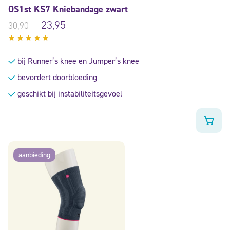
OS1st KS7 Kniebandage zwart
23,95
30,90
Gewaardeerd
4.56
uit
bij Runner’s knee en Jumper’s knee
5
bevordert doorbloeding
geschikt bij instabiliteitsgevoel
aanbieding