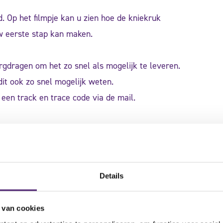
. Op het filmpje kan u zien hoe de kniekruk
w eerste stap kan maken.
zorgdragen om het zo snel als mogelijk te leveren.
dit ook zo snel mogelijk weten.
een track en trace code via de mail.
it bij ons binnen 24 uur na ontvangst kenbaar te
etourlabel als de retour is besproken. Het
Details
 van cookies