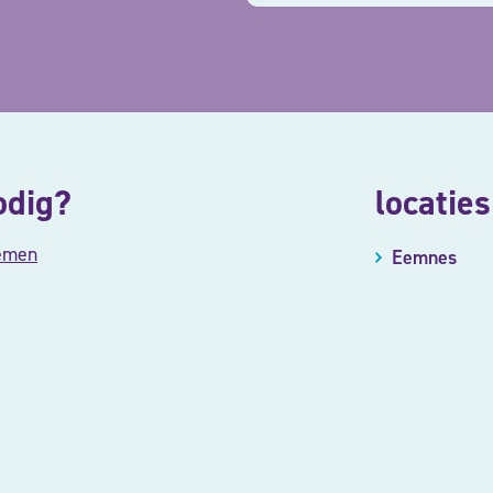
odig?
locaties
emen
Eemnes