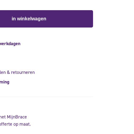
in winkelwagen
 werkdagen
len & retourneren
rming
met MijnBrace
offerte op maat.