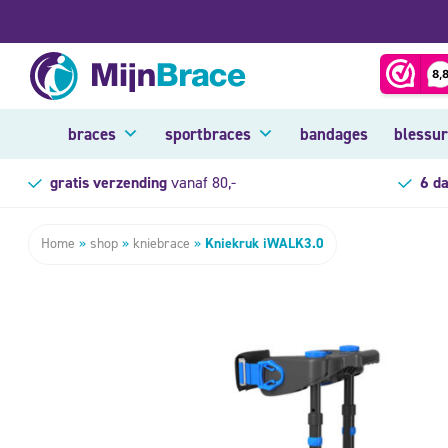
braces
sportbraces
bandages
blessu
gratis verzending
vanaf 80,-
6 d
Home
»
shop
»
kniebrace
»
Kniekruk iWALK3.0