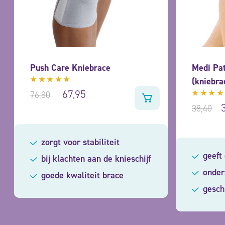
Push Care Kniebrace
Medi Pat
(kniebra
Gewaardeerd
67,95
76,80
4.88
uit
Gewaar
5
38,40
4.33
uit 5
zorgt voor stabiliteit
geeft
bij klachten aan de knieschijf
onder
goede kwaliteit brace
gesch