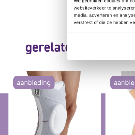
We gebruiken cookies om cont
websiteverkeer te analyseren
media, adverteren en analys
verstrekt of die ze hebben v
gerelateerde produ
aanbieding
aanbie