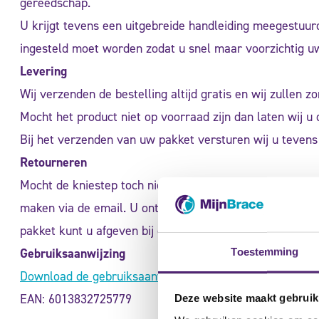
gereedschap.
U krijgt tevens een uitgebreide handleiding meegestuurd
ingesteld moet worden zodat u snel maar voorzichtig u
Levering
Wij verzenden de bestelling altijd gratis en wij zullen 
Mocht het product niet op voorraad zijn dan laten wij u 
Bij het verzenden van uw pakket versturen wij u tevens 
Retourneren
Mocht de kniestep toch niet bevallen dan vragen wij u d
maken via de email. U ontvangt van ons dan een gratis r
pakket kunt u afgeven bij een PostNL punt.
Gebruiksaanwijzing
Toestemming
Download de gebruiksaanwijzing
EAN: 6013832725779
Deze website maakt gebruik