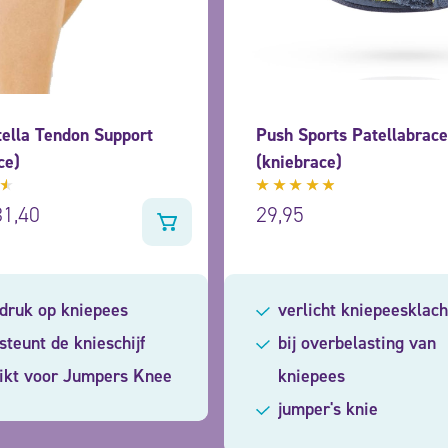
ella Tendon Support
Push Sports Patellabrac
ce)
(kniebrace)
deerd
Gewaardeerd
31,40
29,95
4.67
uit
5
 druk op kniepees
verlicht kniepeesklac
steunt de knieschijf
bij overbelasting van
ikt voor Jumpers Knee
kniepees
jumper's knie