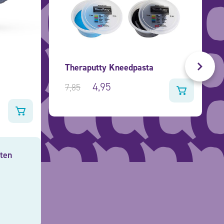
e
Theraputty Kneedpasta
4,95
7,85
hten