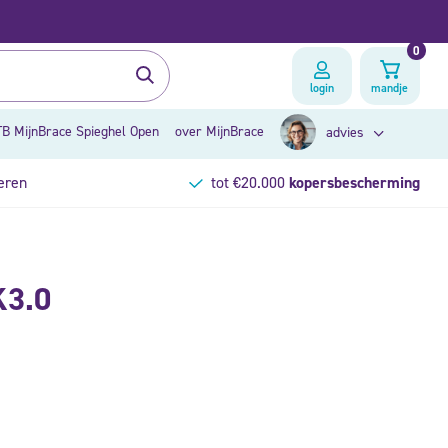
0
login
mandje
B MijnBrace Spieghel Open
over MijnBrace
advies
eren
tot €20.000
kopersbescherming
zoek op klacht
K3.0
brace advies