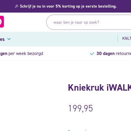
🎉
Schrijf je nu in voor 5% korting op je eerste bestelling.
KNLT
res
agen
per week bezorgd
30 dagen
retourn
Kniekruk iWAL
199,95