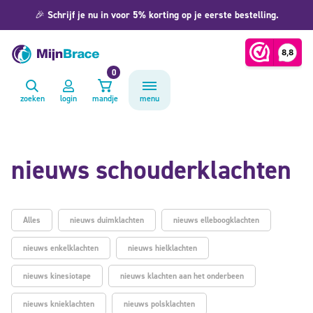
🎉
Schrijf je nu in voor 5% korting op je eerste bestelling.
0
zoeken
login
mandje
menu
nieuws schouderklachten
Alles
nieuws duimklachten
nieuws elleboogklachten
nieuws enkelklachten
nieuws hielklachten
nieuws kinesiotape
nieuws klachten aan het onderbeen
nieuws knieklachten
nieuws polsklachten