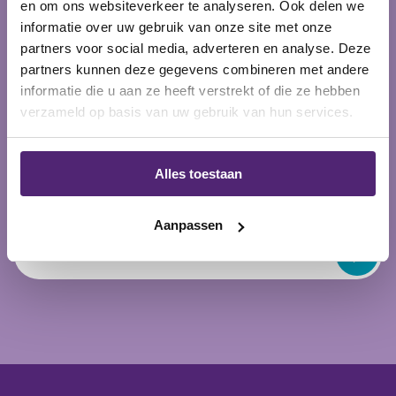
en om ons websiteverkeer te analyseren. Ook delen we
informatie over uw gebruik van onze site met onze
Schrijf je in voor onze nieuwsbrief en ontvang meteen
partners voor social media, adverteren en analyse. Deze
5% korting voor de eerst volgende bestelling!
partners kunnen deze gegevens combineren met andere
informatie die u aan ze heeft verstrekt of die ze hebben
verzameld op basis van uw gebruik van hun services.
Alles toestaan
Aanpassen