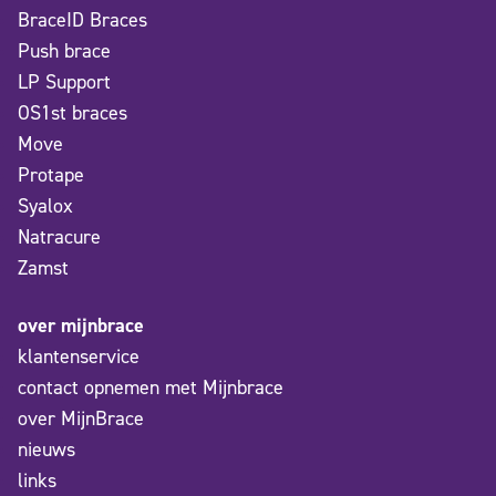
BraceID Braces
Push brace
LP Support
OS1st braces
Move
Protape
Syalox
Natracure
Zamst
over mijnbrace
klantenservice
contact opnemen met Mijnbrace
over MijnBrace
nieuws
links