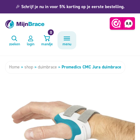
🎉
Schrijf je nu in voor 5% korting op je eerste bestelling.
0
zoeken
login
mandje
menu
Home
»
shop
»
duimbrace
»
Promedics CMC Jura duimbrace