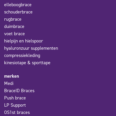
elleboogbrace
schouderbrace
rugbrace
duimbrace
voet brace
hielpijn en hielspoor
hyaluronzuur supplementen
compressiekleding
kinesiotape & sporttape
merken
Medi
BraceID Braces
Push brace
LP Support
OS1st braces