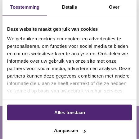
met de juiste brace
Toestemming
Details
Over
Bestel vandaag nog uw Promedics CMC Jura
Deze website maakt gebruik van cookies
duimbrace en ervaar direct meer stabiliteit en comfort
We gebruiken cookies om content en advertenties te
in uw dagelijkse bezigheden.
personaliseren, om functies voor social media te bieden
Twijfelt u over welke brace het beste bij uw klachten
en om ons websiteverkeer te analyseren. Ook delen we
past? Ons team van fysiotherapeuten luistert naar uw
informatie over uw gebruik van onze site met onze
partners voor social media, adverteren en analyse. Deze
situatie en geeft u persoonlijk en deskundig
brace
partners kunnen deze gegevens combineren met andere
advies
.
informatie die u aan ze heeft verstrekt of die ze hebben
verzameld op basis van uw gebruik van hun services.
Alles toestaan
te gebruiken bij de volgende
Aanpassen
indicaties