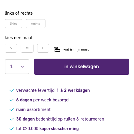
waarderingen
links of rechts
links
rechts
kies een maat
S
M
L
wat is mijn maat
in winkelwagen
verwachte levertijd:
1 á 2 werkdagen
6 dagen
per week bezorgd
ruim
assortiment
30 dagen
bedenktijd op ruilen & retourneren
tot €20.000
kopersbescherming