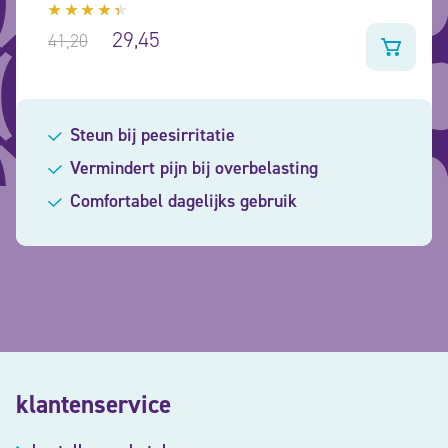
Gewaardeerd
29,45
41,20
4.20
uit 5
Steun bij peesirritatie
Vermindert pijn bij overbelasting
Comfortabel dagelijks gebruik
klantenservice