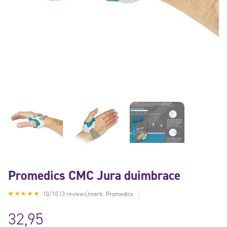
Promedics CMC Jura duimbrace
10/10 (3 reviews)
merk: Promedics
Gewaardeerd
3
5.00
op
5
32,95
gebaseerd
op
klant