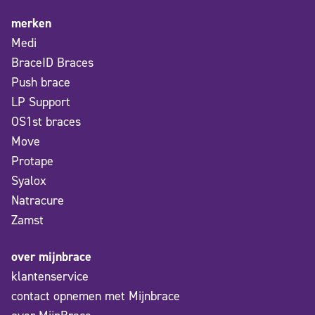
merken
Medi
BraceID Braces
Push brace
LP Support
OS1st braces
Move
Protape
Syalox
Natracure
Zamst
over mijnbrace
klantenservice
contact opnemen met Mijnbrace