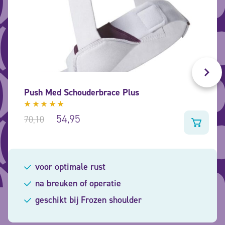
Push Med Schouderbrace Plus
Gewaardeerd
54,95
70,10
5.00
uit
5
voor optimale rust
na breuken of operatie
geschikt bij Frozen shoulder