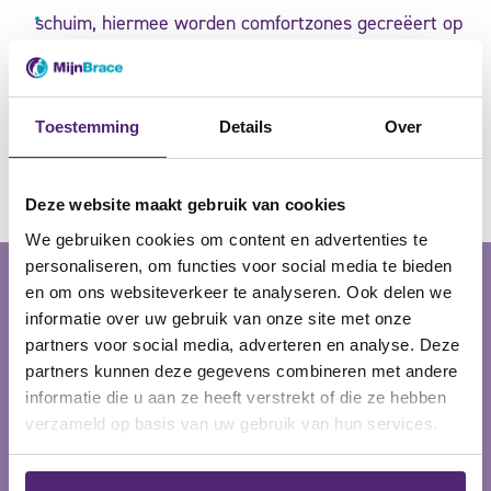
schuim, hiermee worden comfortzones gecreëert op
gevoelige plaatsen.
silicone, dit voorkomt afzakken van de brace.
Toestemming
Details
Over
Deze website maakt gebruik van cookies
We gebruiken cookies om content en advertenties te
personaliseren, om functies voor social media te bieden
en om ons websiteverkeer te analyseren. Ook delen we
te gebruiken bij de volgende
informatie over uw gebruik van onze site met onze
partners voor social media, adverteren en analyse. Deze
indicaties
partners kunnen deze gegevens combineren met andere
informatie die u aan ze heeft verstrekt of die ze hebben
verzameld op basis van uw gebruik van hun services.
postoperatief na
schouderstabiliseringen