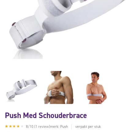
Push Med Schouderbrace
8/10 (1 review)
merk: Push
verpakt per stuk
Gewaardeerd
1
4.00