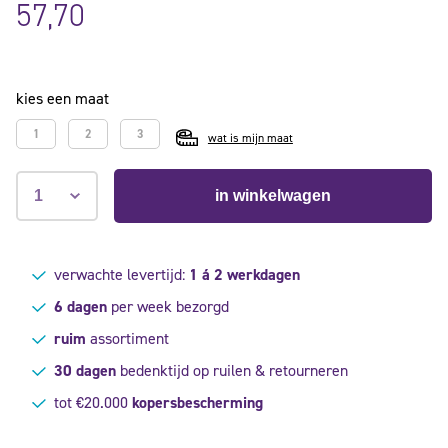
op 5
57,70
gebaseerd
op
klant
waardering
kies een maat
1
2
3
wat is mijn maat
in winkelwagen
verwachte levertijd:
1 á 2 werkdagen
6 dagen
per week bezorgd
ruim
assortiment
30 dagen
bedenktijd op ruilen & retourneren
tot €20.000
kopersbescherming