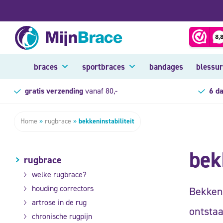
braces
sportbraces
bandages
blessu
gratis verzending
vanaf 80,-
6 d
Home
»
rugbrace
»
bekkeninstabiliteit
bek
rugbrace
welke rugbrace?
houding correctors
Bekkeni
artrose in de rug
ontstaa
chronische rugpijn