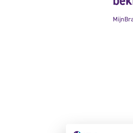
bek
MijnBra