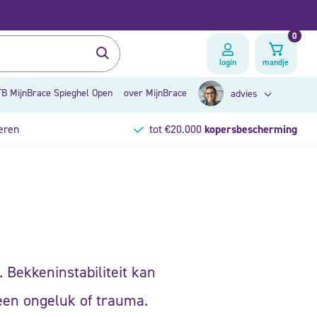
0
login
mandje
B MijnBrace Spieghel Open
over MijnBrace
advies
eren
tot €20.000
kopersbescherming
zoek op klacht
brace advies
t. Bekkeninstabiliteit kan
een ongeluk of trauma.