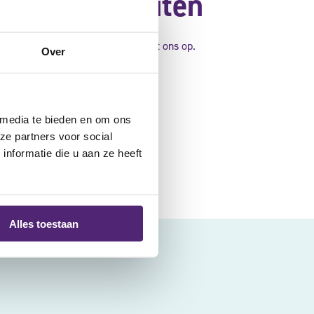
fysiotherapeuten
euten? Neem dan gratis
contact
met ons op.
Over
 media te bieden en om ons
ze partners voor social
nformatie die u aan ze heeft
Alles toestaan