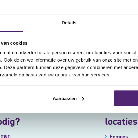
lijvend advies van onze 
raag over onze rugbraces of wilt u een advies van onze fysiotherap
Details
 van cookies
ent en advertenties te personaliseren, om functies voor social
. Ook delen we informatie over uw gebruik van onze site met on
e. Deze partners kunnen deze gegevens combineren met andere i
erzameld op basis van uw gebruik van hun services.
Aanpassen
odig?
locaties
emen
Eemnes