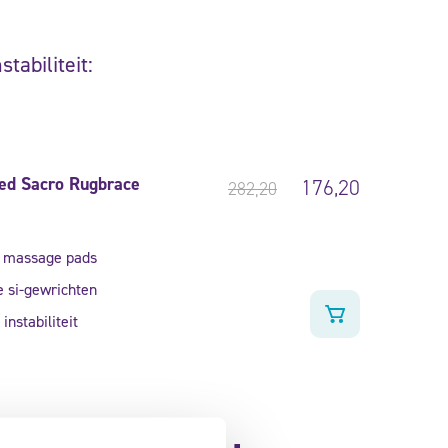
tabiliteit:
d Sacro Rugbrace
176,20
282,20
d
r massage pads
de si-gewrichten
 instabiliteit