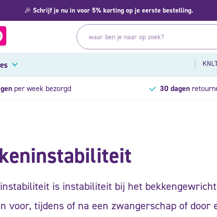
🎉
Schrijf je nu in voor 5% korting op je eerste bestelling.
KNLT
res
agen
per week bezorgd
30 dagen
retourn
keninstabiliteit
nstabiliteit is instabiliteit bij het bekkengewrich
n voor, tijdens of na een zwangerschap of door 