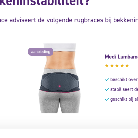
keninstabiliteit?
ce adviseert de volgende rugbraces bij bekkenins
aanbieding
Medi Lumbame
Gewaardeer
5.00
uit
beschikt ove
5
stabiliseert 
geschikt bij si