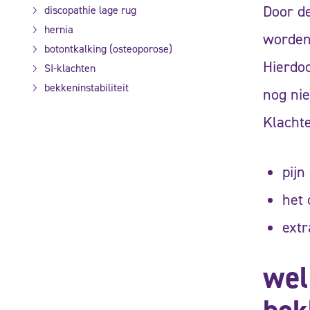
Door d
discopathie lage rug
hernia
worden
botontkalking (osteoporose)
Hierdoo
SI-klachten
bekkeninstabiliteit
nog nie
Klachte
pijn
het
extr
wel