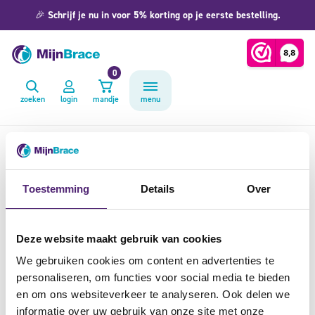
🎉
Schrijf je nu in voor 5% korting op je eerste bestelling.
0
zoeken
login
mandje
menu
Home
»
rugbrace
»
SI-klachten
Toestemming
Details
Over
SI-klachten
De sacro-iliacale gewrichten (SI-gewrichten)
Deze website maakt gebruik van cookies
We gebruiken cookies om content en advertenties te
worden ook wel de heiligbeengewrichten
personaliseren, om functies voor social media te bieden
genoemd. We hebben zowel links als rechts
en om ons websiteverkeer te analyseren. Ook delen we
informatie over uw gebruik van onze site met onze