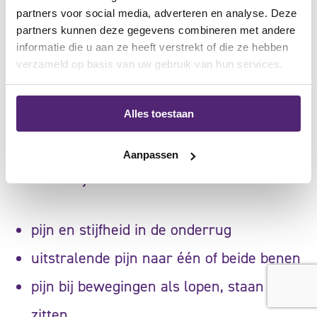
een si-gewricht. De si-gewrichten vormen de
partners voor social media, adverteren en analyse. Deze
partners kunnen deze gegevens combineren met andere
verbinding tussen het heiligbeen en de twee
informatie die u aan ze heeft verstrekt of die ze hebben
bekkenhelften. Door een overbelasting van
verzameld op basis van uw gebruik van hun services.
de rug of door bijvoorbeeld een val kunnen
Alles toestaan
er pijnklachten ontstaan in de si-gewrichten.
Andere klachten die vaak voorkomen bij si-
Aanpassen
klachten zijn:
pijn en stijfheid in de onderrug
uitstralende pijn naar één of beide benen
pijn bij bewegingen als lopen, staan en
zitten