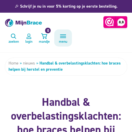
🎉
Schrijf je nu in voor 5% korting op je eerste bestelling.
0
zoeken
login
mandje
menu
Home
»
nieuws
»
Handbal & overbelastingsklachten: hoe braces
helpen bij herstel en preventie
Handbal &
overbelastingsklachten:
hoe braces helpen bij