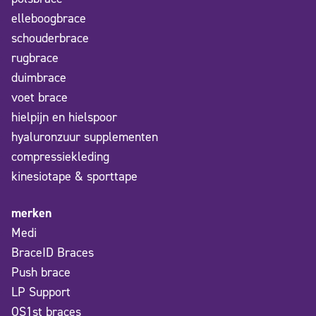
elleboogbrace
schouderbrace
rugbrace
duimbrace
voet brace
hielpijn en hielspoor
hyaluronzuur supplementen
compressiekleding
kinesiotape & sporttape
merken
Medi
BraceID Braces
Push brace
LP Support
OS1st braces