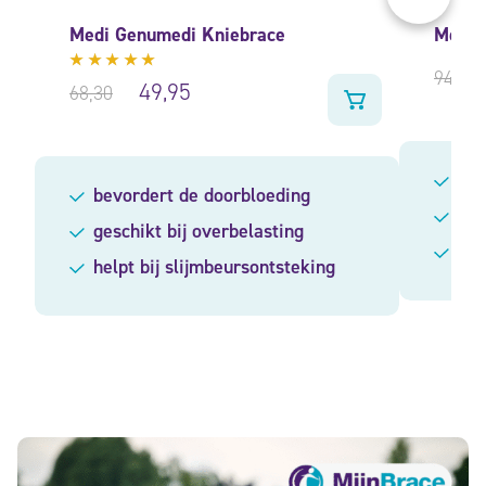
Medi Genumedi Kniebrace
Medi 
94,95
Gewaardeerd
49,95
68,30
4.73
uit
5
hel
bevordert de doorbloeding
voo
geschikt bij overbelasting
spe
helpt bij slijmbeursontsteking