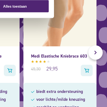
Alles toestaan
e
Medi Elastische Kniebrace 603
Gewaardeerd
29,95
45,30
4.00
uit 5
ding
biedt extra ondersteuning
ting
voor lichte/milde kneuzing