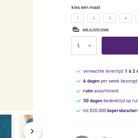
kies een maat
1
2
3
4
wat is mijn maat
verwachte levertijd:
1 á 2
6 dagen
per week bezorgd
ruim
assortiment
30 dagen
bedenktijd op rui
tot €20.000
kopersbesche