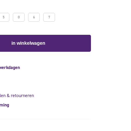
5
0
6
7
in winkelwagen
 werkdagen
len & retourneren
rming