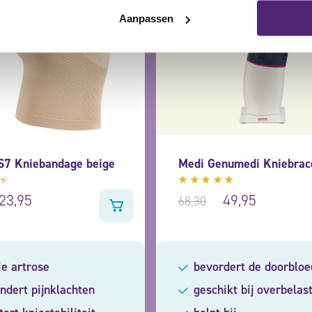
Aanpassen
S7 Kniebandage beige
Medi Genumedi Kniebrac
deerd
Gewaardeerd
23,95
49,95
68,30
4.73
uit
5
ie artrose
bevordert de doorbloe
ndert pijnklachten
geschikt bij overbelas