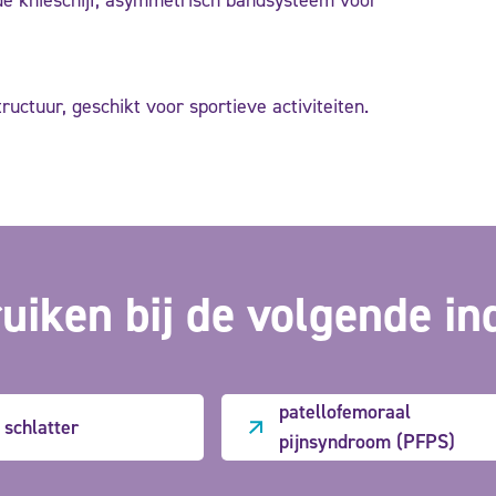
 de knieschijf, asymmetrisch bandsysteem voor
ructuur, geschikt voor sportieve activiteiten.
uiken bij de volgende in
patellofemoraal
 schlatter
pijnsyndroom (PFPS)