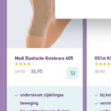
Medi Elastische Kniebrace 605
OS1st K
Gewaardeerd
Gewaar
36,95
49,70
30,90
3.80
4.21
uit 5
uit 5
ondersteunt zijdelingse
bij kn
beweging
vermi