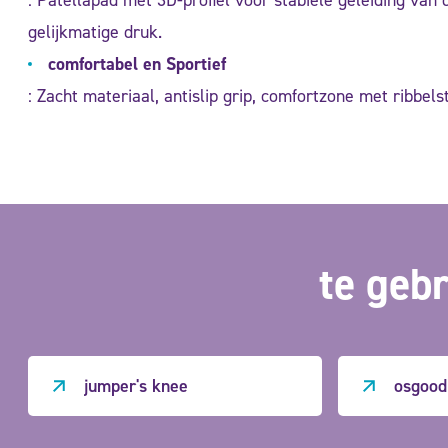
: Patellapad met 3D-profiel voor stabiele geleiding van
gelijkmatige druk.
comfortabel en Sportief
: Zacht materiaal, antislip grip, comfortzone met ribbelst
te gebr
jumper's knee
osgood