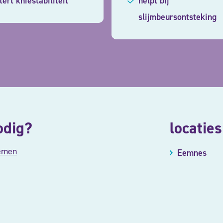
ert kniestabiliteit
helpt bij
slijmbeursontsteking
odig?
locaties
emen
Eemnes