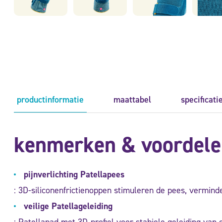
productinformatie
maattabel
specificati
kenmerken & voordele
pijnverlichting Patellapees
: 3D-siliconenfrictienoppen stimuleren de pees, verminde
veilige Patellageleiding