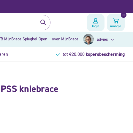
0
login
mandje
B MijnBrace Spieghel Open
over MijnBrace
advies
eren
tot €20.000
kopersbescherming
zoek op klacht
PSS kniebrace
brace advies