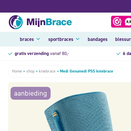
braces
sportbraces
bandages
blessu
gratis verzending
vanaf 80,-
6 d
Home
»
shop
»
kniebrace
»
Medi Genumedi PSS kniebrace
aanbieding