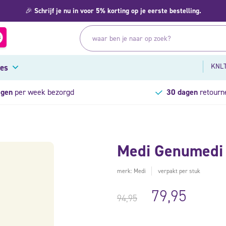
🎉
Schrijf je nu in voor 5% korting op je eerste bestelling.
KNLT
res
agen
per week bezorgd
30 dagen
retourn
Medi Genumedi 
merk: Medi
verpakt per stuk
79,95
94,95