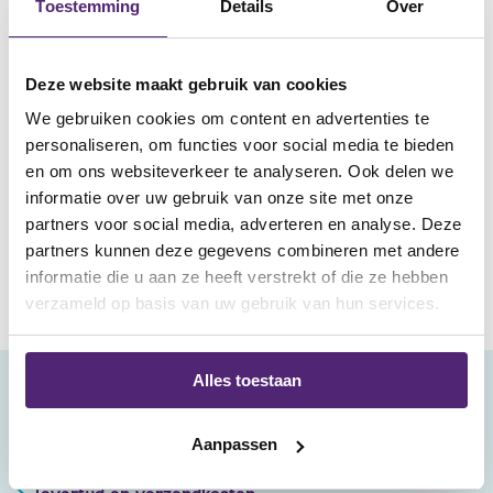
Toestemming
Details
Over
Heeft u een vraag over onze braces voor hielpijn & hielspoor
of wilt u een advies van onze fysiotherapeuten? Neem
gratis
contact
met ons op.
Deze website maakt gebruik van cookies
We gebruiken cookies om content en advertenties te
personaliseren, om functies voor social media te bieden
en om ons websiteverkeer te analyseren. Ook delen we
informatie over uw gebruik van onze site met onze
partners voor social media, adverteren en analyse. Deze
partners kunnen deze gegevens combineren met andere
informatie die u aan ze heeft verstrekt of die ze hebben
verzameld op basis van uw gebruik van hun services.
Alles toestaan
klantenservice
Aanpassen
bestellen en betalen