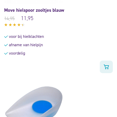
Move hielspoor zooltjes blauw
11,95
14,95
Gewaardeerd
4.25
voor bij hielklachten
uit 5
afname van hielpijn
voordelig