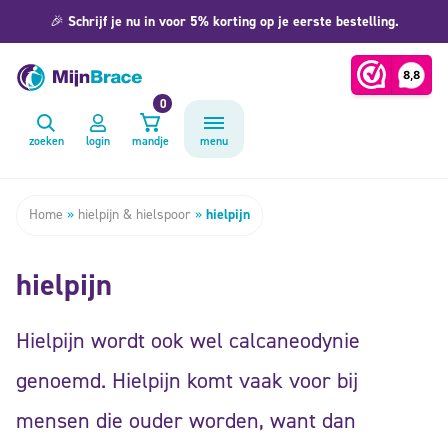
🎉
Schrijf je nu in voor 5% korting op je eerste bestelling.
0
zoeken
login
mandje
menu
Home
»
hielpijn & hielspoor
»
hielpijn
hielpijn
Hielpijn wordt ook wel calcaneodynie
genoemd. Hielpijn komt vaak voor bij
mensen die ouder worden, want dan