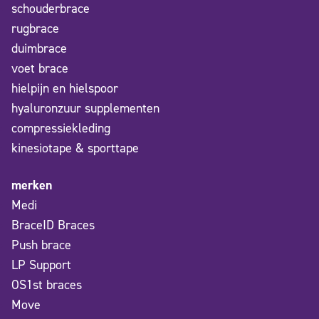
schouderbrace
rugbrace
duimbrace
voet brace
hielpijn en hielspoor
hyaluronzuur supplementen
compressiekleding
kinesiotape & sporttape
merken
Medi
BraceID Braces
Push brace
LP Support
OS1st braces
Move