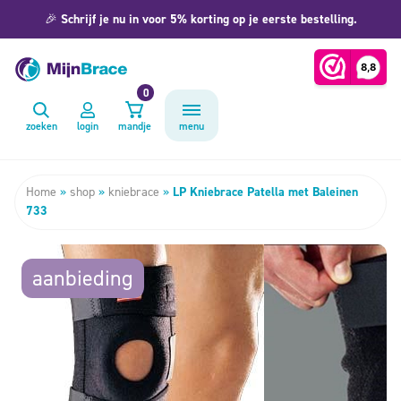
🎉
Schrijf je nu in voor 5% korting op je eerste bestelling.
0
zoeken
login
mandje
menu
Home
»
shop
»
kniebrace
»
LP Kniebrace Patella met Baleinen
733
aanbieding