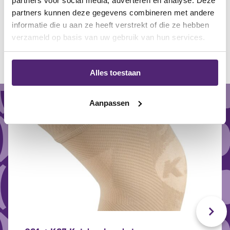
partners voor social media, adverteren en analyse. Deze
gerelateerde producten
partners kunnen deze gegevens combineren met andere
informatie die u aan ze heeft verstrekt of die ze hebben
verzameld op basis van uw gebruik van hun services.
aanbieding
Alles toestaan
Aanpassen