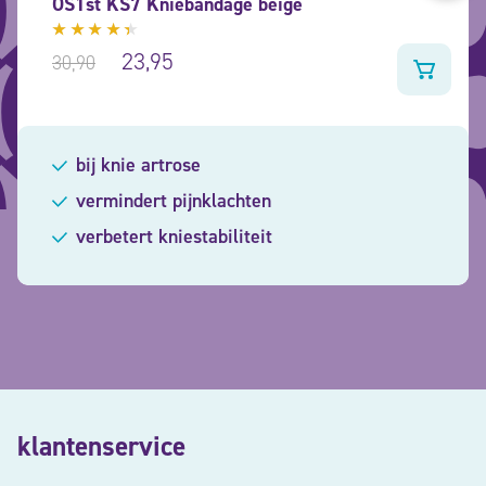
OS1st KS7 Kniebandage beige
Gewaardeerd
23,95
30,90
4.21
uit 5
bij knie artrose
vermindert pijnklachten
verbetert kniestabiliteit
klantenservice