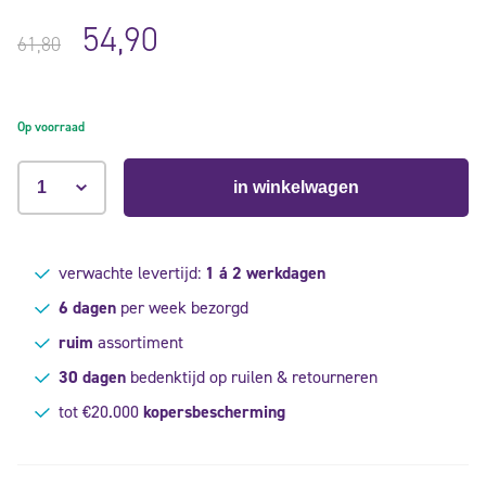
Gewaardeerd
5
4.40
op
5
54,90
gebaseerd
61,80
op
klant
waarderingen
Op voorraad
in winkelwagen
verwachte levertijd:
1 á 2 werkdagen
6 dagen
per week bezorgd
ruim
assortiment
30 dagen
bedenktijd op ruilen & retourneren
tot €20.000
kopersbescherming