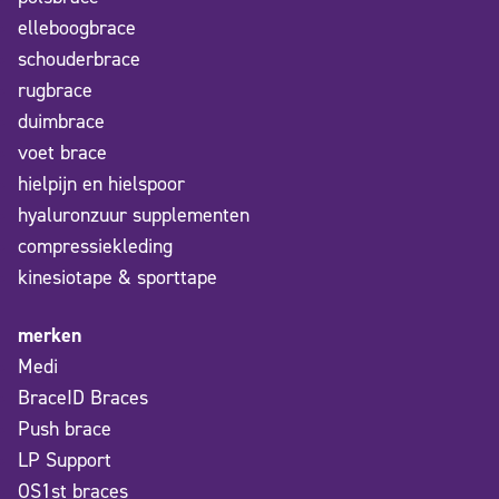
elleboogbrace
schouderbrace
rugbrace
duimbrace
voet brace
hielpijn en hielspoor
hyaluronzuur supplementen
compressiekleding
kinesiotape & sporttape
merken
Medi
BraceID Braces
Push brace
LP Support
OS1st braces