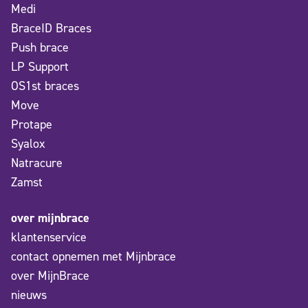
Medi
BraceID Braces
Push brace
LP Support
OS1st braces
Move
Protape
Syalox
Natracure
Zamst
over mijnbrace
klantenservice
contact opnemen met Mijnbrace
over MijnBrace
nieuws