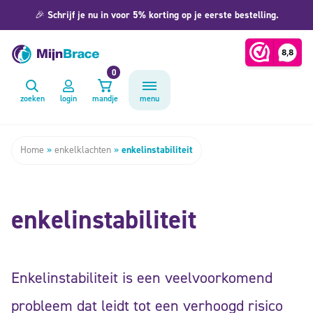
🎉
Schrijf je nu in voor 5% korting op je eerste bestelling.
0
zoeken
login
mandje
menu
Home
»
enkelklachten
»
enkelinstabiliteit
enkelinstabiliteit
Enkelinstabiliteit is een veelvoorkomend
probleem dat leidt tot een verhoogd risico