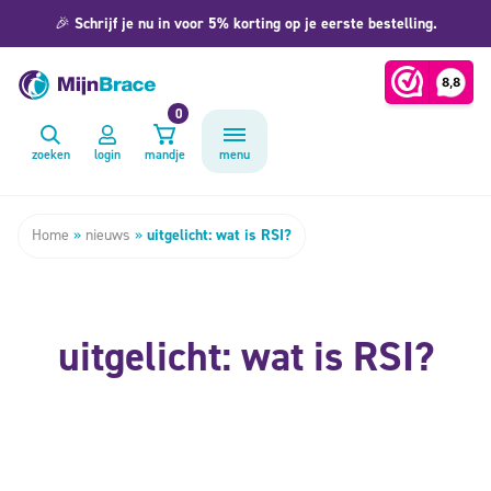
🎉
Schrijf je nu in voor 5% korting op je eerste bestelling.
0
zoeken
login
mandje
menu
Home
»
nieuws
»
uitgelicht: wat is RSI?
uitgelicht: wat is RSI?