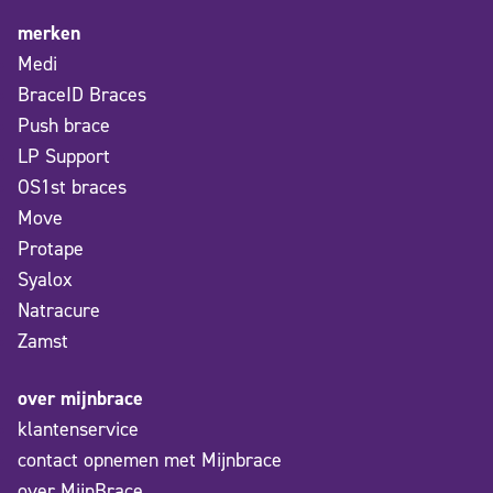
merken
Medi
BraceID Braces
Push brace
LP Support
OS1st braces
Move
Protape
Syalox
Natracure
Zamst
over mijnbrace
klantenservice
contact opnemen met Mijnbrace
over MijnBrace