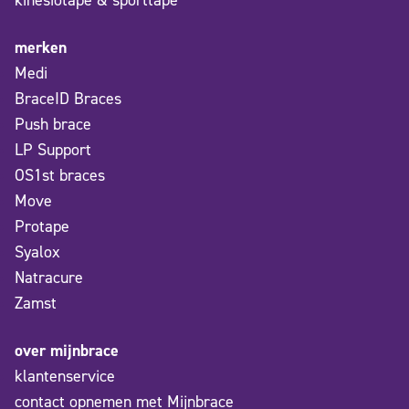
kinesiotape & sporttape
merken
Medi
BraceID Braces
Push brace
LP Support
OS1st braces
Move
Protape
Syalox
Natracure
Zamst
over mijnbrace
klantenservice
contact opnemen met Mijnbrace