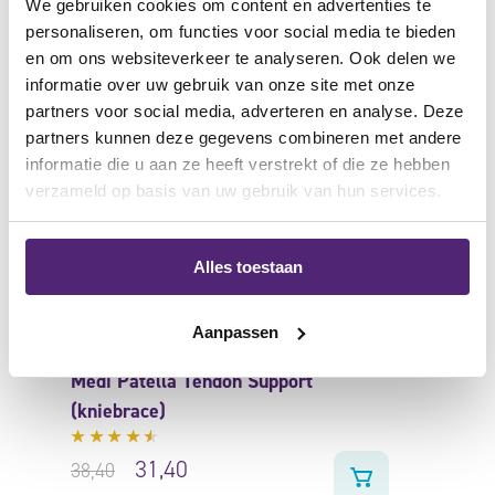
We gebruiken cookies om content en advertenties te
aanbieding
personaliseren, om functies voor social media te bieden
en om ons websiteverkeer te analyseren. Ook delen we
informatie over uw gebruik van onze site met onze
partners voor social media, adverteren en analyse. Deze
partners kunnen deze gegevens combineren met andere
informatie die u aan ze heeft verstrekt of die ze hebben
verzameld op basis van uw gebruik van hun services.
Alles toestaan
Aanpassen
Medi Patella Tendon Support
(kniebrace)
Gewaardeerd
31,40
38,40
4.33
uit 5