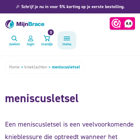
🎉
Schrijf je nu in voor 5% korting op je eerste bestelling.
0
zoeken
login
mandje
menu
Home
»
knieklachten
»
meniscusletsel
meniscusletsel
Een meniscusletsel is een veelvoorkomende
knieblessure die optreedt wanneer het