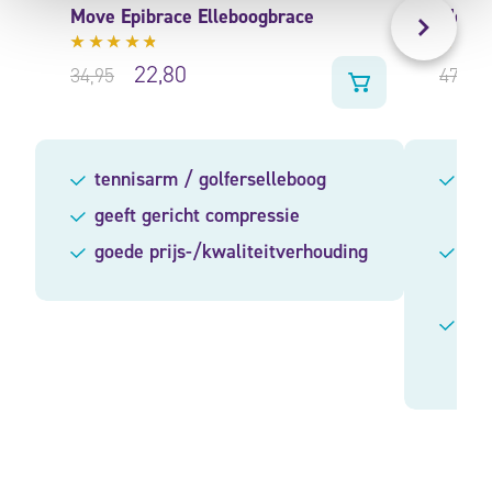
Move Epibrace Elleboogbrace
Medi E
Gewaardeerd
Gewa
22,80
34,95
47,95
4.57
uit
4.75
5
5
tennisarm / golferselleboog
ger
geeft gericht compressie
ell
goede prijs-/kwaliteitverhouding
com
br
ide
gol