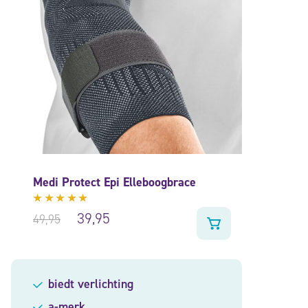
Medi Protect Epi Elleboogbrace
Gewaardeerd
39,95
49,95
5.00
uit
5
biedt verlichting
a-merk