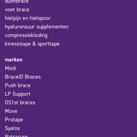
duimbrace
voet brace
hielpijn en hielspoor
hyaluronzuur supplementen
compressiekleding
kinesiotape & sporttape
merken
Medi
BraceID Braces
Push brace
LP Support
OS1st braces
Move
Protape
Syalox
Natracure